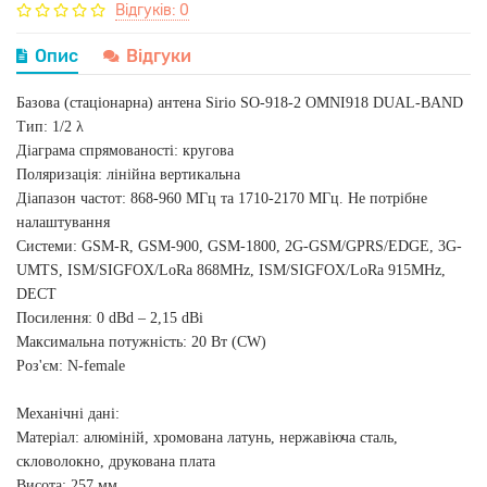
Відгуків: 0
Опис
Відгуки
Базова (стаціонарна) антена Sirio SO-918-2 OMNI918 DUAL-BAND
Тип: 1/2 λ
Діаграма спрямованості: кругова
Поляризація: лінійна вертикальна
Діапазон частот: 868-960 МГц та 1710-2170 МГц. Не потрібне
налаштування
Системи: GSM-R, GSM-900, GSM-1800, 2G-GSM/GPRS/EDGE, 3G-
UMTS, ISM/SIGFOX/LoRa 868MHz, ISM/SIGFOX/LoRa 915MHz,
DECT
Посилення: 0 dBd – 2,15 dBi
Максимальна потужність: 20 Вт (CW)
Роз'єм: N-female
Механічні дані:
Матеріал: алюміній, хромована латунь, нержавіюча сталь,
скловолокно, друкована плата
Висота: 257 мм