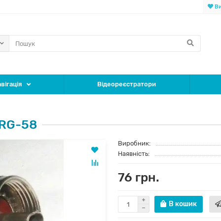
Ви
вігація
Відеореєстратори
 RG-58
Виробник:
Наявність:
76 грн.
В кошик