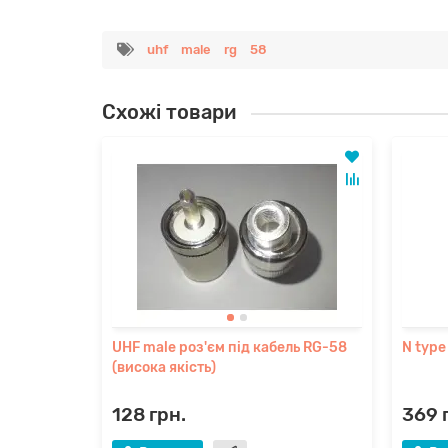
uhf
male
rg
58
Схожі товари
UHF male роз'єм під кабель RG-58
N type
(висока якість)
128 грн.
369 