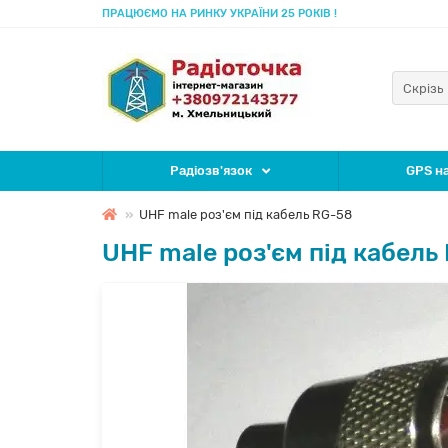
ПРАЦЮЄМО НА РИНКУ УКРАЇНИ 25 РОКІВ !
Скрізь
Радіозв'язок
GPS на
UHF male роз'єм під кабель RG-58
UHF male роз'єм під кабель