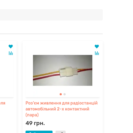
еля
Роз'єм живлення для радіостанцій
UHF male 
автомобільний 2-х контактний
(висока як
(пара)
49 грн.
145 грн