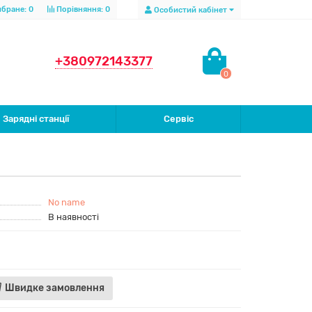
бране:
0
Порівняння:
0
Особистий кабінет
+380972143377
0
Зарядні станції
Сервіс
No name
В наявності
Швидке замовлення