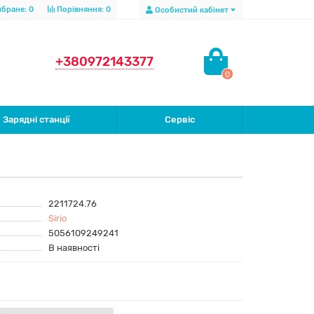
бране:
0
Порівняння:
0
Особистий кабінет
+380972143377
0
Зарядні станції
Сервіс
2211724.76
Sirio
5056109249241
В наявності