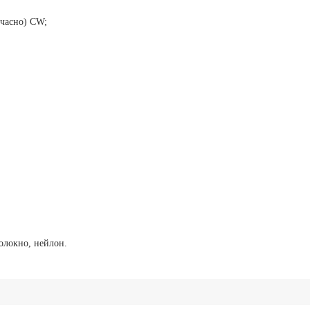
очасно) CW;
волокно, нейлон.