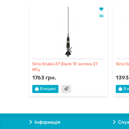
Sirio Snake 27 Black 'N' антена 27
Sirio 
МГц
1763 грн.
1393
В кошик
В 
Інформація
Служ