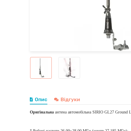
Опис
Відгуки
Оригінальна
антена автомобільна SIRIO GL27 Ground Le
* Робочі частоти 26.00~28,00 MГц (центр 27.185 MГц);