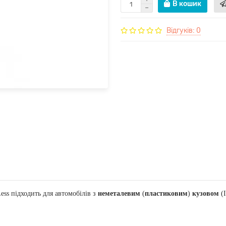
В кошик
Відгуків: 0
ss підходить для автомобілів з
неметалевим
(
пластиковим
)
кузовом
(