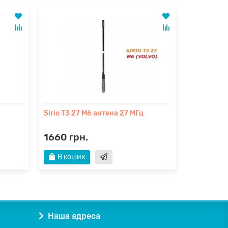
Sirio Supe
антена 27
2462 гр
В кош
Sirio T3 27 M6 антена 27 МГц
1660 грн.
В кошик
Наша адреса