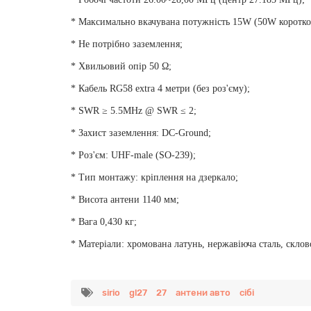
* Максимально вкачувана потужність 15W (50W коротк
* Не потрібно заземлення;
* Хвильовий опір 50 Ω;
* Кабель RG58 extra 4 метри (без роз'єму);
* SWR ≥ 5.5MHz @ SWR ≤ 2;
* Захист заземлення: DC-Ground;
* Роз'єм: UHF-male (SO-239);
* Тип монтажу: кріплення на дзеркало;
* Висота антени 1140 мм;
* Вага 0,430 кг;
* Матеріали: хромована латунь, нержавіюча сталь, скло
sirio
gl27
27
антени авто
сібі