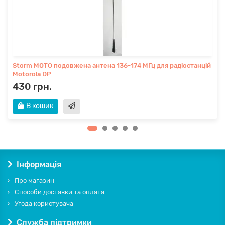
Storm MOTO подовжена антена 136-174 МГц для радіостанцій
Motorola DP
430 грн.
В кошик
Інформація
Про магазин
Способи доставки та оплата
Угода користувача
Служба підтримки