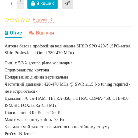
В кошик
Відгуків: 0
Опис
Відгуки
Антена базова професійна колінеарна SIRIO SPO 420-5
(SPO-series
Sirio Professional Omni 380-470 MГц)
Тип: x 5/8 λ ground plane колінеарна
Спрямованість: кругова
Поляризація: лінійна вертикальна
Частотний діапазон: 420-470 MHz @ SWR ≤1.5 No tuning required /
не настроюється /
Діапазон: 70 см-HAM, TETRA-350, TETRA, CDMA-450, LTE-450,
ISM/SIGFOX/LoRa 433 МГц
Підсилення: 3.0 dBd - 5.15 dBi
Максимальна потужність: 75 Вт
Заземлюючий захист: заземлення по постійному струму
Роз'єм: N-female