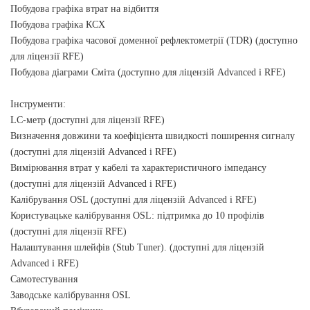
Побудова графіка втрат на відбиття
Побудова графіка КСХ
Побудова графіка часової доменної рефлектометрії (TDR) (доступно
для ліцензії RFE)
Побудова діаграми Сміта (доступно для ліцензій Advanced і RFE)
Інструменти:
LC-метр (доступні для ліцензії RFE)
Визначення довжини та коефіцієнта швидкості поширення сигналу
(доступні для ліцензій Advanced і RFE)
Вимірювання втрат у кабелі та характеристичного імпедансу
(доступні для ліцензій Advanced і RFE)
Калібрування OSL (доступні для ліцензій Advanced і RFE)
Користувацьке калібрування OSL: підтримка до 10 профілів
(доступні для ліцензії RFE)
Налаштування шлейфів (Stub Tuner). (доступні для ліцензій
Advanced і RFE)
Самотестування
Заводське калібрування OSL