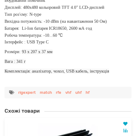
Вбудований помічник
Дисплей:
480x480 кольоровий TFT 4.0” LCD-дисплей
Тип роз'єму: N-type
Вихідна потужність:
-10 dBm (на навантаження 50 Ом)
Батарея:
Li-Ion батарея ICR18650, 2600 мА·год
°C
Робоча температура: -10...60
Інтерфейс : USB Type C
Розміри:
93 x 207 x 37 мм
Вага : 341 г
Комплектація: аналізатор, чохол, USB кабель, інструкція
rigexpert
match
rfe
vhf
uhf
hf
Схожі товари