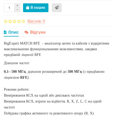
В кошик
Відгуків: 0
Опис
Відгуки
RigExpert MATCH RFE - аналізатор антен та кабелів з відкритими
максимальними функціональними можливостями, завдяки
придбаній ліцензії RFE
Діапазон частот:
0,1– 500 МГц
, діапазон розширений до
500 МГц
(з придбаною
ліцензією
RFE
).
Режими роботи:
Вимірювання КСХ на одній або декількох частотах
Вимірювання КСХ, втрати на відбиття, R, X, Z, L, C на одній
частоті
Побудова графіка активного та реактивного опору (R, X)