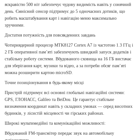
яскравістю 500 ніт забезпечує чудову видимість навіть у сонячний
день. Ємнісний сенсор підтримує до 5 одночасних дотиків, що
робить масштабування карт і навігацію меню максимально
зручними.
Достатня потужність для повсякденних завдань
Чотириядерний процесор MTK8127 Cortex A7 із частотою 1.3 ГГц і
2 ГБ оперативної пам’яті забезпечують швидкий запуск додатків і
стабільну роботу системи. Вбудованого сховища на 16 ГБ вистачає
для зберігання карт, музики та відео, а за потреби обсяг пам’яті
можна розширити картою microSD.
Точне позиціонування в будь-якому місці
Пристрій підтримує всі основні глобальні навігаційні системи:
GPS, ГЛОНАСС, Galileo та BeiDou. Це гарантує стабільне
визначення координат навіть у складних умовах — серед висотних
будинків, у лісистій місцевості чи гірських районах.
Широкі мультимедійні та комунікаційні можливості:
Вбудований FM-трансмітер передає звук на автомобільну