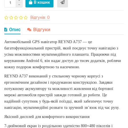
В кошик
Відгуків: 0
Опис
Відгуки
Автомобільний GPS навігатор REYND A737 — це
багатофункціональний пристрій, який поєднує точну навігацію з
усіма можливостями мультимедійного планшета. Працюючи під
керуванням Android 6, він надає доступ до тисяч додатків, роблячи
кожну подорож комфортною та насиченою.
REYND A737 виконаний у стильному чорному корпусі з
ергономічним дизайном і продуманою конструкцією. Завдяки
потужному акумулятору та можливості живлення від бортової
мережі автомобіля пристрій завжди готовий до роботи. Це
надійний супутник у будь-якій поїздці, який забезпечує точну
навігацію, мультимедійні розваги та зручний зв’язок під час руху.
Якісний дисплей для комфортного використання
7-дюймовий екран із роздільною здатністю 800×480 пікселів і