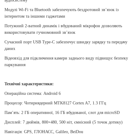
аудіосистему
Модулі Wi-Fi та Bluetooth забезпечують бездротовий зв’язок із
інтернетом та іншими гаджетами
Потужний 2-ватний динамік і вбудований мікрофон дозволяють
використовувати гучномовний зв’язок
Сучасний порт USB Type-C забезпечує швидку зарядку та передачу
даних
Відеовхід для підключення камери заднього виду підвищує безпеку
паркування
Технічні характеристики:
Операційна система: Android 6
Процесор: Чотириядерний MTK8127 Cortex A7, 1.3 ГГц
Пам’ять: 2 ГБ оперативної, 16 ГБ вбудованої, слот для microSD
Дисплей: 7 дюймів, 800×480, 500 ніт, ємнісний (5 точок дотику)
Навігація: GPS, ГЛОНАСС, Galileo, BeiDou