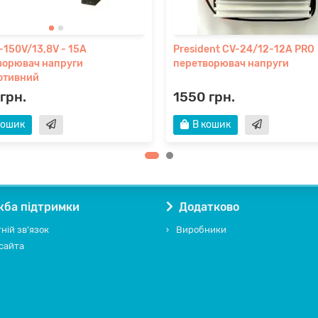
-150V/13,8V - 15A
President CV-24/12-12A PRO
ворювач напруги
перетворювач напруги
отивний
 грн.
1550 грн.
кошик
В кошик
ба підтримки
Додатково
ній зв'язок
Виробники
сайта