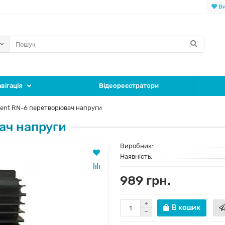
Ви
вігація
Відеореєстратори
dent RN-6 перетворювач напруги
ач напруги
Виробник:
Наявність:
989 грн.
В кошик