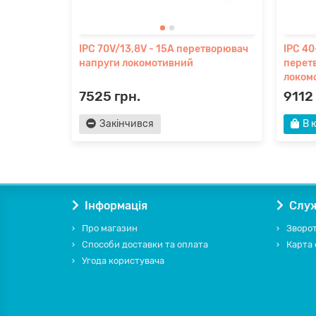
IPC 70V/13,8V - 15A перетворювач
IPC 40
напруги локомотивний
перет
локом
7525 грн.
9112
Закінчився
В 
Інформація
Служ
Про магазин
Зворот
Способи доставки та оплата
Карта 
Угода користувача