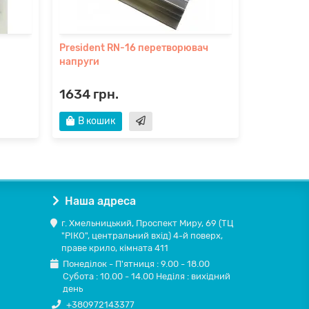
President RN-16 перетворювач
напруги
1634 грн.
В кошик
Наша адреса
г. Хмельницький, Проспект Миру, 69 (ТЦ
"РІКО", центральний вхід) 4-й поверх,
праве крило, кімната 411
Понеділок - П'ятниця : 9.00 - 18.00
Субота : 10.00 - 14.00 Неділя : вихідний
день
+380972143377