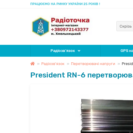
ПРАЦЮЄМО НА РИНКУ УКРАЇНИ 25 РОКІВ !
Скрізь
Радіозв'язок
GPS на
Радіозв'язок
Перетворювачі напруги
Presi
President RN-6 перетворюв