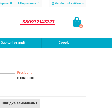
бране:
0
Порівняння:
0
Особистий кабінет
+380972143377
0
Зарядні станції
Сервіс
President
В наявності
Швидке замовлення