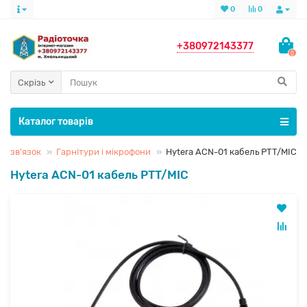
0
0
+380972143377
0
Скрізь
Каталог товарів
діозв'язок
Гарнітури і мікрофони
Hytera ACN-01 кабель PTT/MIC
Hytera ACN-01 кабель PTT/MIC