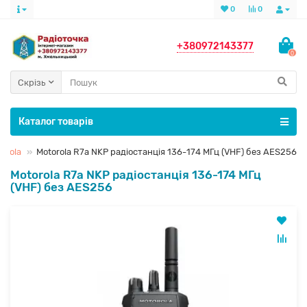
0
0
+380972143377
0
Скрізь
Каталог товарів
orola
Motorola R7a NKP радіостанція 136-174 МГц (VHF) без AES256
Motorola R7a NKP радіостанція 136-174 МГц
(VHF) без AES256