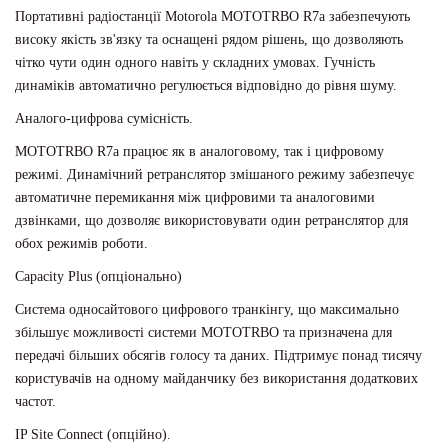
Портативні радіостанції Motorola MOTOTRBO R7a забезпечують
високу якість зв'язку та оснащені рядом рішень, що дозволяють
чітко чути один одного навіть у складних умовах. Гучність
динаміків автоматично регулюється відповідно до рівня шуму.
Аналого-цифрова сумісність.
MOTOTRBO R7a працює як в аналоговому, так і цифровому
режимі. Динамічний ретранслятор змішаного режиму забезпечує
автоматичне перемикання між цифровими та аналоговими
дзвінками, що дозволяє використовувати один ретранслятор для
обох режимів роботи.
Capacity Plus (опціонально)
Система односайтового цифрового транкінгу, що максимально
збільшує можливості системи MOTOTRBO та призначена для
передачі більших обсягів голосу та даних. Підтримує понад тисячу
користувачів на одному майданчику без використання додаткових
частот.
IP Site Connect (опційно).