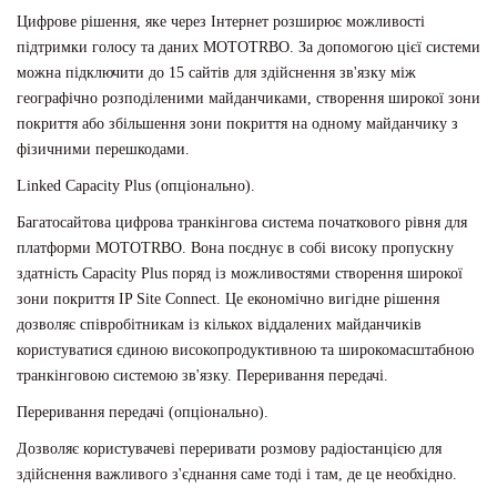
Цифрове рішення, яке через Інтернет розширює можливості
підтримки голосу та даних MOTOTRBO. За допомогою цієї системи
можна підключити до 15 сайтів для здійснення зв'язку між
географічно розподіленими майданчиками, створення широкої зони
покриття або збільшення зони покриття на одному майданчику з
фізичними перешкодами.
Linked Capacity Plus (опціонально).
Багатосайтова цифрова транкінгова система початкового рівня для
платформи MOTOTRBO. Вона поєднує в собі високу пропускну
здатність Capacity Plus поряд із можливостями створення широкої
зони покриття IP Site Connect. Це економічно вигідне рішення
дозволяє співробітникам із кількох віддалених майданчиків
користуватися єдиною високопродуктивною та широкомасштабною
транкінговою системою зв'язку. Переривання передачі.
Переривання передачі (опціонально).
Дозволяє користувачеві переривати розмову радіостанцією для
здійснення важливого з'єднання саме тоді і там, де це необхідно.