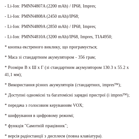
- Li-Ion: PMNN4807A (2200 mAh) / IP68, Impres;
- Li-Ion: PMNN4808A (2450 mAh)/IP68;
- Li-Ion: PMNN4809A (2850 mAh) / IP68, Impres;
- Li-Ion: PMNN4810A (3200 mAh)/IP68, Impres, TIA4950;
* кнопка екстреного виклику, що програмується;
* Маса зі стандартним акумулятором - 356 грам;
* Розміри В х Ш х Г (зі стандартним акумулятором 130.3 x 55.2 x
41,1 мм);
* Використання різних акумуляторів (стандартних, impres™);
* Доступні одномісні та багатомісні зарядні пристрої (і impres™);
* передача з голосовим керуванням VOX;
* шифрування в цифровому режимі;
* функція "Самотній працівник";
* версія радіостанції з дисплеєм (повна клавіатура).