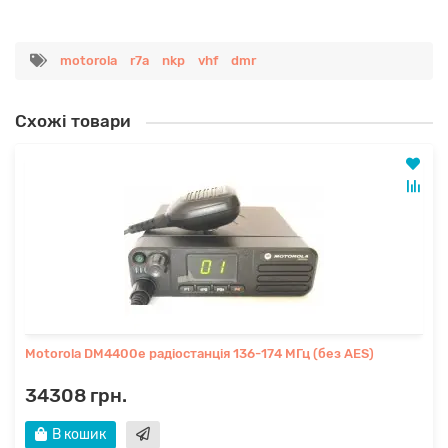
motorola
r7a
nkp
vhf
dmr
Схожі товари
Motorola DM4400e радіостанція 136-174 МГц (без AES)
34308 грн.
В кошик