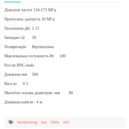
Діапазон частот 134-173 МГц
Пропускна здатність 10 МГц
Посилення дБі
2.15
Імпеданс-Ω
50
Поляризація
Вертикальна
Максимальна потужність-Вт
100
Роз'єм BNC-male
Довжина-мм
500
Вага-кг
0.3
Магнітна основа діаметром -мм
80
Довжина кабеля - 4 м
kenbotong
tqc
150s
vhf